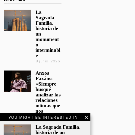
La
Sagrada
Familia,
historia de
un
monument
o
interminabl
e
8 junio, 2026
Anxos
Fazáns:
«Siempre
busqué
analizar las
relaciones
íntimas que
nos
afectan»
YOU MIGHT BE INTERESTED IN
5 junio, 2026
La Sagrada Familia,
historia de un
El hijo de la