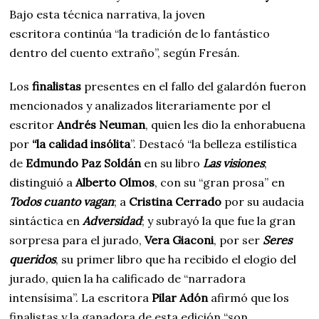
Bajo esta técnica narrativa, la joven
escritora continúa “la tradición de lo fantástico
dentro del cuento extraño”, según Fresán.
Los
finalistas
presentes en el fallo del galardón fueron
mencionados y analizados literariamente por el
escritor
Andrés Neuman
, quien les dio la enhorabuena
por
“la calidad insólita
”. Destacó “la belleza estilística
de
Edmundo Paz Soldán
en su libro
Las visiones
;
distinguió a
Alberto Olmos
, con su “gran prosa” en
Todos cuanto vagan
; a
Cristina Cerrado
por su audacia
sintáctica en
Adversidad
; y subrayó la que fue la gran
sorpresa para el jurado,
Vera Giaconi
, por ser
Seres
queridos
, su primer libro que ha recibido el elogio del
jurado, quien la ha calificado de “narradora
intensísima”. La escritora
Pilar Adón
afirmó que los
finalistas y la ganadora de esta edición “son