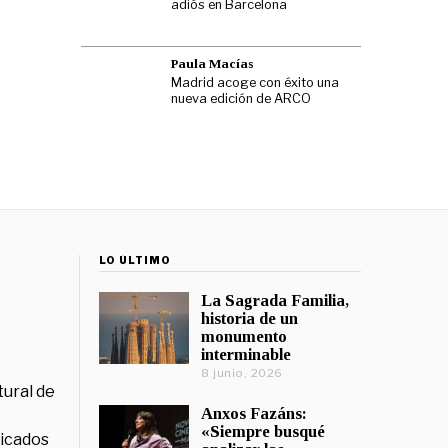
adiós en Barcelona
Paula Macías
Madrid acoge con éxito una
nueva edición de ARCO
LO ÚLTIMO
La Sagrada Familia,
historia de un
monumento
interminable
8 junio, 2026
tural de
Anxos Fazáns:
«Siempre busqué
licados