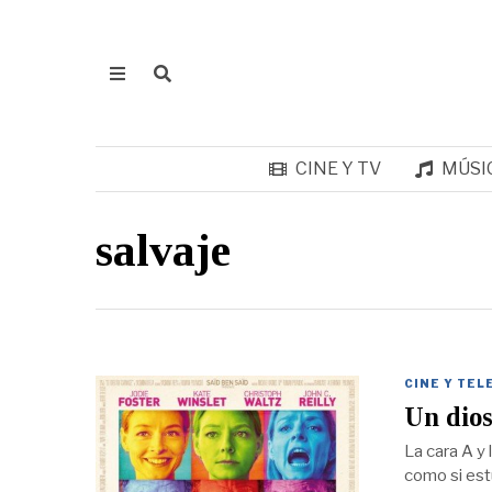
CINE Y TV
MÚSI
salvaje
CINE Y TEL
Un dios
La cara A y 
como si est