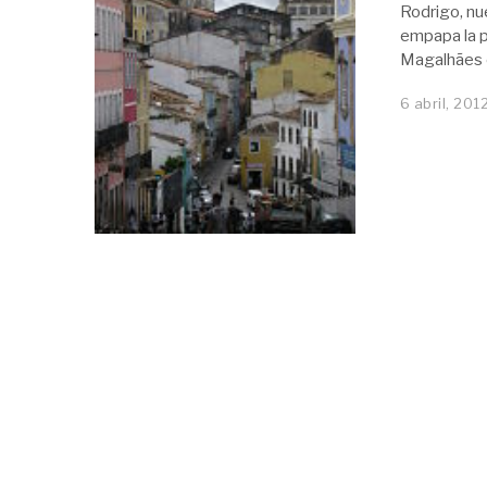
Rodrigo, nu
empapa la p
Magalhães e
6 abril, 201