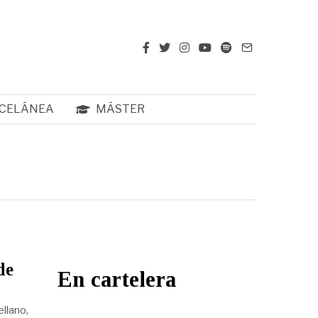
CELÁNEA
MÁSTER
de
En cartelera
llano,