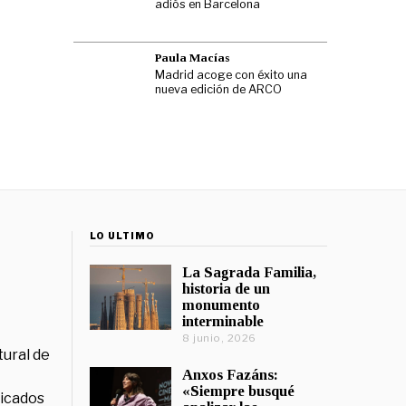
adiós en Barcelona
Paula Macías
Madrid acoge con éxito una
nueva edición de ARCO
LO ÚLTIMO
La Sagrada Familia,
historia de un
monumento
interminable
8 junio, 2026
tural de
Anxos Fazáns:
«Siempre busqué
licados