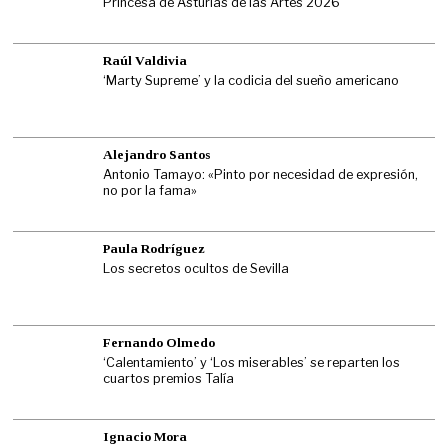
Princesa de Asturias de las Artes 2026
Raúl Valdivia
‘Marty Supreme’ y la codicia del sueño americano
Alejandro Santos
Antonio Tamayo: «Pinto por necesidad de expresión,
no por la fama»
Paula Rodríguez
Los secretos ocultos de Sevilla
Fernando Olmedo
‘Calentamiento’ y ‘Los miserables’ se reparten los
cuartos premios Talía
Ignacio Mora