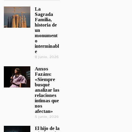
La
Sagrada
Familia,
historia de
un
monument
o
interminabl
e
8 junio, 2026
Anxos
Fazáns:
«Siempre
busqué
analizar las
relaciones
íntimas que
nos
afectan»
5 junio, 2026
El hijo de la