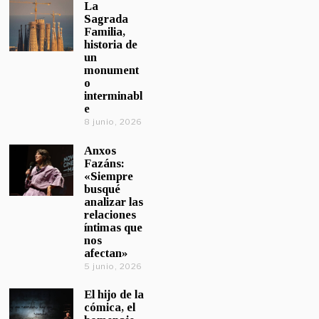
La
Sagrada
Familia,
historia de
un
monument
o
interminabl
e
8 junio, 2026
Anxos
Fazáns:
«Siempre
busqué
analizar las
relaciones
íntimas que
nos
afectan»
5 junio, 2026
El hijo de la
cómica, el