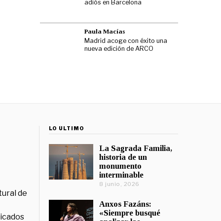
adiós en Barcelona
Paula Macías
Madrid acoge con éxito una
nueva edición de ARCO
LO ÚLTIMO
La Sagrada Familia,
historia de un
monumento
interminable
8 junio, 2026
tural de
Anxos Fazáns:
«Siempre busqué
licados