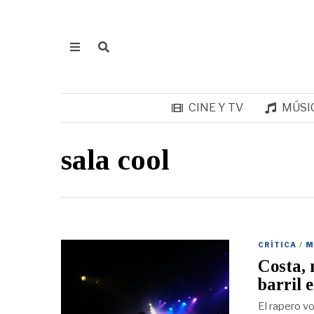
CINE Y TV
MÚSI
sala cool
CRÍTICA
/
M
Costa, 
barril 
El rapero vo