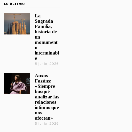
LO ÚLTIMO
La
Sagrada
Familia,
historia de
un
monument
o
interminabl
e
8 junio, 2026
Anxos
Fazáns:
«Siempre
busqué
analizar las
relaciones
íntimas que
nos
afectan»
5 junio, 2026