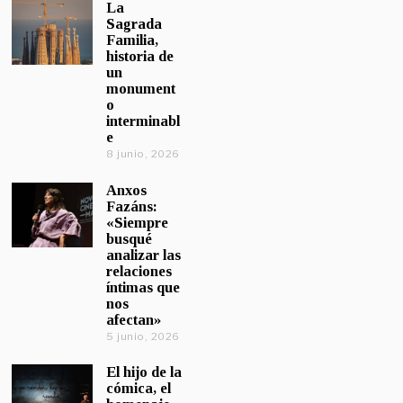
La
Sagrada
Familia,
historia de
un
monument
o
interminabl
e
8 junio, 2026
Anxos
Fazáns:
«Siempre
busqué
analizar las
relaciones
íntimas que
nos
afectan»
5 junio, 2026
El hijo de la
cómica, el