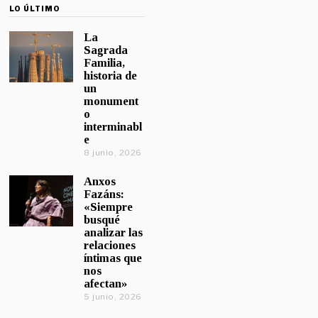
LO ÚLTIMO
La
Sagrada
Familia,
historia de
un
monument
o
interminabl
e
8 junio, 2026
Anxos
Fazáns:
«Siempre
busqué
analizar las
relaciones
íntimas que
nos
afectan»
5 junio, 2026