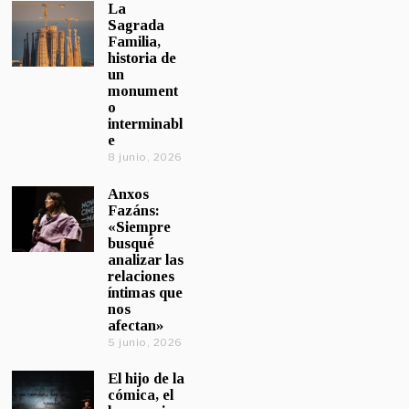
La
Sagrada
Familia,
historia de
un
monument
o
interminabl
e
8 junio, 2026
Anxos
Fazáns:
«Siempre
busqué
analizar las
relaciones
íntimas que
nos
afectan»
5 junio, 2026
El hijo de la
cómica, el