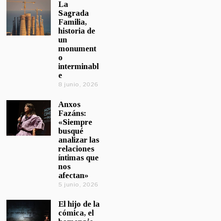
La
Sagrada
Familia,
historia de
un
monument
o
interminabl
e
8 junio, 2026
Anxos
Fazáns:
«Siempre
busqué
analizar las
relaciones
íntimas que
nos
afectan»
5 junio, 2026
El hijo de la
cómica, el