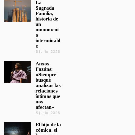
La
Sagrada
Familia,
historia de
un
monument
o
interminabl
e
8 junio, 2026
Anxos
Fazáns:
«Siempre
busqué
analizar las
relaciones
íntimas que
nos
afectan»
5 junio, 2026
El hijo de la
cómica, el