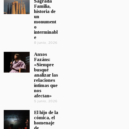
Sagrada
Familia,
historia de
un
monument
o
interminabl
e
8 junio, 2026
Anxos
Fazáns:
«Siempre
busqué
analizar las
relaciones
íntimas que
nos
afectan»
5 junio, 2026
El hijo de la
cómica, el
homenaje
de