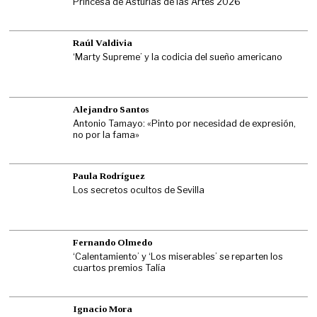
Princesa de Asturias de las Artes 2026
Raúl Valdivia
‘Marty Supreme’ y la codicia del sueño americano
Alejandro Santos
Antonio Tamayo: «Pinto por necesidad de expresión,
no por la fama»
Paula Rodríguez
Los secretos ocultos de Sevilla
Fernando Olmedo
‘Calentamiento’ y ‘Los miserables’ se reparten los
cuartos premios Talía
Ignacio Mora