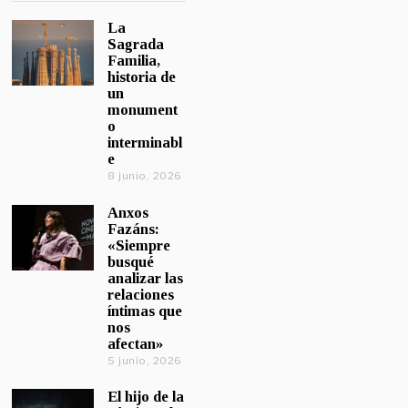
La
Sagrada
Familia,
historia de
un
monument
o
interminabl
e
8 junio, 2026
Anxos
Fazáns:
«Siempre
busqué
analizar las
relaciones
íntimas que
nos
afectan»
5 junio, 2026
El hijo de la