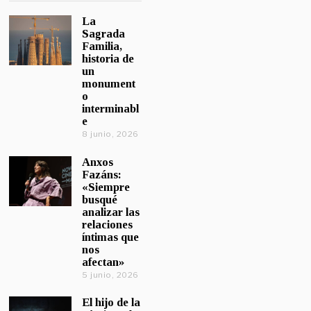
La
Sagrada
Familia,
historia de
un
monument
o
interminabl
e
8 junio, 2026
Anxos
Fazáns:
«Siempre
busqué
analizar las
relaciones
íntimas que
nos
afectan»
5 junio, 2026
El hijo de la