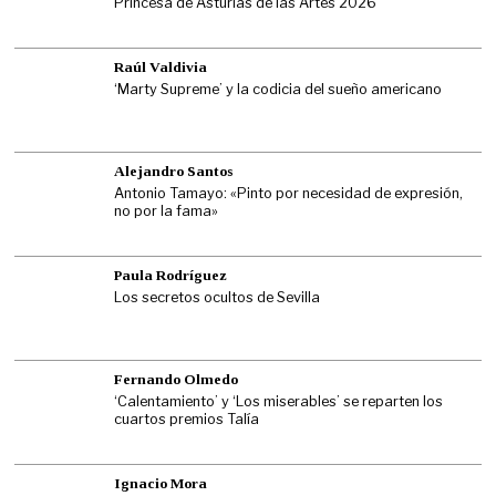
Princesa de Asturias de las Artes 2026
Raúl Valdivia
‘Marty Supreme’ y la codicia del sueño americano
Alejandro Santos
Antonio Tamayo: «Pinto por necesidad de expresión,
no por la fama»
Paula Rodríguez
Los secretos ocultos de Sevilla
Fernando Olmedo
‘Calentamiento’ y ‘Los miserables’ se reparten los
cuartos premios Talía
Ignacio Mora