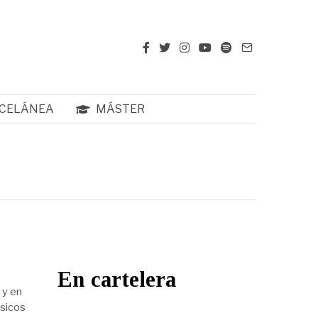
CELÁNEA
MÁSTER
En cartelera
 y en
úsicos