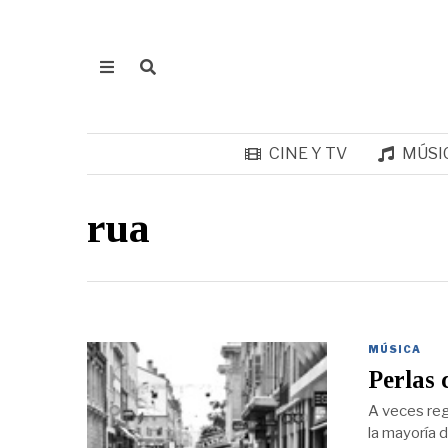
CINE Y TV
MÚSI
rua
MÚSICA
Perlas 
A veces reg
la mayoría 