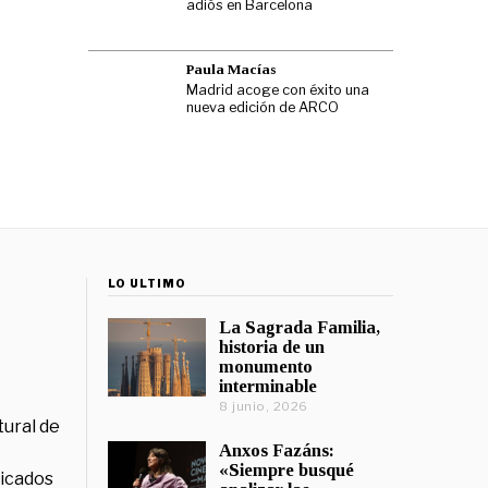
adiós en Barcelona
Paula Macías
Madrid acoge con éxito una
nueva edición de ARCO
LO ÚLTIMO
La Sagrada Familia,
historia de un
monumento
interminable
8 junio, 2026
tural de
Anxos Fazáns:
«Siempre busqué
licados