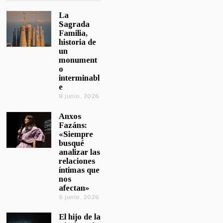
La
Sagrada
Familia,
historia de
un
monument
o
interminabl
e
8 junio, 2026
Anxos
Fazáns:
«Siempre
busqué
analizar las
relaciones
íntimas que
nos
afectan»
5 junio, 2026
El hijo de la