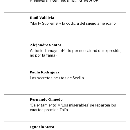
Princesa de Asturias de las Artes 2026
Raúl Valdivia
‘Marty Supreme’ y la codicia del sueño americano
Alejandro Santos
Antonio Tamayo: «Pinto por necesidad de expresión,
no por la fama»
Paula Rodríguez
Los secretos ocultos de Sevilla
Fernando Olmedo
‘Calentamiento’ y ‘Los miserables’ se reparten los
cuartos premios Talía
Ignacio Mora