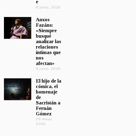
e
8 junio, 2026
Anxos
Fazáns:
«Siempre
busqué
analizar las
relaciones
íntimas que
nos
afectan»
5 junio, 2026
El hijo de la
cómica, el
homenaje
de
Sacristán a
Fernán
Gómez
28 mayo,
2026