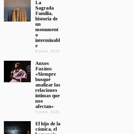
La
Sagrada
Familia,
historia de
un
monument
o
interminabl
e
8 junio, 2026
Anxos
Fazáns:
«Siempre
busqué
analizar las
relaciones
íntimas que
nos
afectan»
5 junio, 2026
El hijo de la
cómica, el