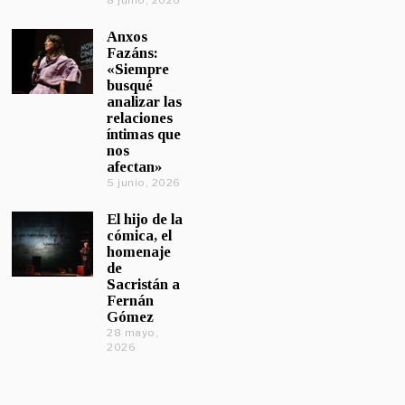
8 junio, 2026
Anxos
Fazáns:
«Siempre
busqué
analizar las
relaciones
íntimas que
nos
afectan»
5 junio, 2026
El hijo de la
cómica, el
homenaje
de
Sacristán a
Fernán
Gómez
28 mayo,
2026