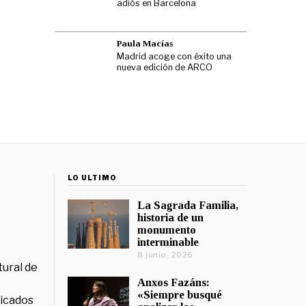
adiós en Barcelona
Paula Macías
Madrid acoge con éxito una
nueva edición de ARCO
LO ÚLTIMO
La Sagrada Familia,
historia de un
monumento
interminable
8 junio, 2026
tural de
Anxos Fazáns:
«Siempre busqué
licados