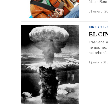
álbum Regre
31 enero, 2
CINE Y TEL
EL CI
Trás ver el 
hemos hecho
historia má
1 junio, 201