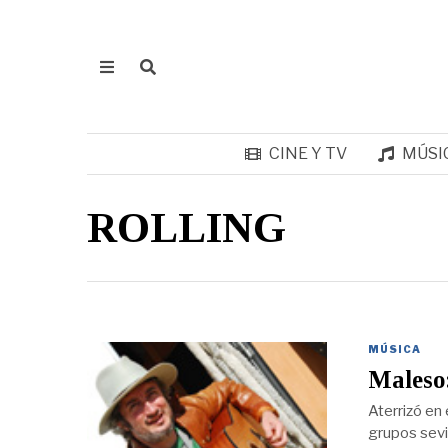
CINE Y TV
MÚSI
ROLLING
MÚSICA
Maleso
Aterrizó en 
grupos sevil