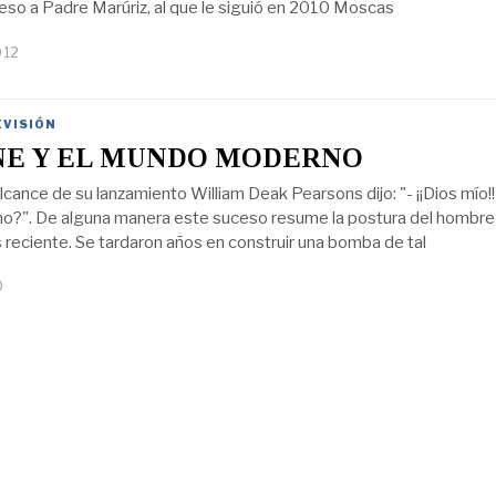
so a Padre Marúriz, al que le siguió en 2010 Moscas
012
EVISIÓN
NE Y EL MUNDO MODERNO
alcance de su lanzamiento William Deak Pearsons dijo: "- ¡¡Dios mío!
?". De alguna manera este suceso resume la postura del hombre
s reciente. Se tardaron años en construir una bomba de tal
0