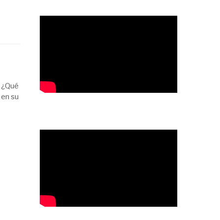
! ¿Qué
 en su