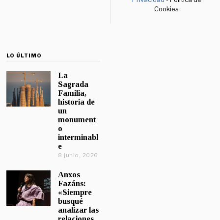
Cookies
LO ÚLTIMO
La
Sagrada
Familia,
historia de
un
monument
o
interminabl
e
8 junio, 2026
Anxos
Fazáns:
«Siempre
busqué
analizar las
relaciones