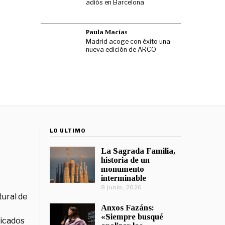
adiós en Barcelona
Paula Macías
Madrid acoge con éxito una
nueva edición de ARCO
LO ÚLTIMO
La Sagrada Familia,
historia de un
monumento
interminable
8 junio, 2026
tural de
Anxos Fazáns:
«Siempre busqué
licados