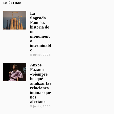
LO ÚLTIMO
La
Sagrada
Familia,
historia de
un
monument
o
interminabl
e
8 junio, 2026
Anxos
Fazáns:
«Siempre
busqué
analizar las
relaciones
íntimas que
nos
afectan»
5 junio, 2026