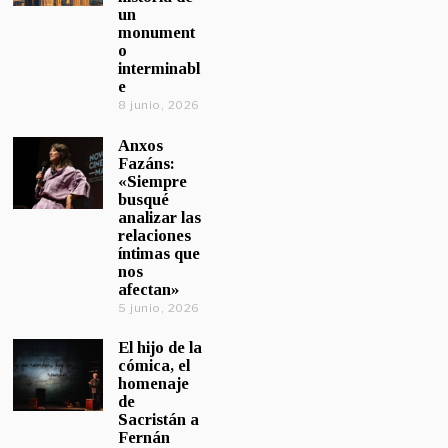
un
monument
o
interminabl
e
8 junio, 2026
Anxos
Fazáns:
«Siempre
busqué
analizar las
relaciones
íntimas que
nos
afectan»
5 junio, 2026
El hijo de la
cómica, el
homenaje
de
Sacristán a
Fernán