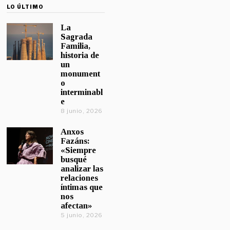
LO ÚLTIMO
La
Sagrada
Familia,
historia de
un
monument
o
interminabl
e
8 junio, 2026
Anxos
Fazáns:
«Siempre
busqué
analizar las
relaciones
íntimas que
nos
afectan»
5 junio, 2026