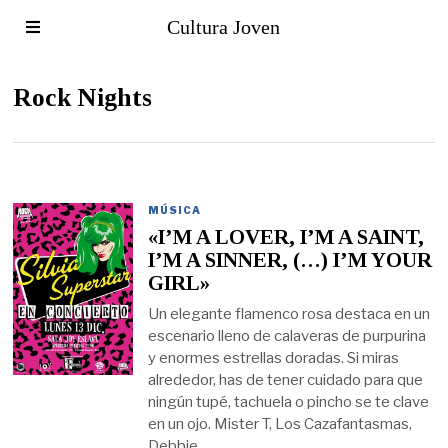
Cultura Joven
Rock Nights
MÚSICA
«I’M A LOVER, I’M A SAINT,
I’M A SINNER, (…) I’M YOUR
GIRL»
Un elegante flamenco rosa destaca en un
escenario lleno de calaveras de purpurina
y enormes estrellas doradas. Si miras
alrededor, has de tener cuidado para que
ningún tupé, tachuela o pincho se te clave
en un ojo. Mister T, Los Cazafantasmas,
Debbie