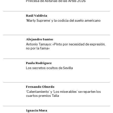
Princesa de Asturias de las Artes 2026
Raúl Valdivia
‘Marty Supreme’ y la codicia del sueño americano
Alejandro Santos
Antonio Tamayo: «Pinto por necesidad de expresión,
no por la fama»
Paula Rodríguez
Los secretos ocultos de Sevilla
Fernando Olmedo
‘Calentamiento’ y ‘Los miserables’ se reparten los
cuartos premios Talía
Ignacio Mora