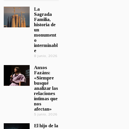
La
Sagrada
Familia,
historia de
un
monument
o
interminabl
e
8 junio, 2026
Anxos
Fazáns:
«Siempre
busqué
analizar las
relaciones
íntimas que
nos
afectan»
5 junio, 2026
El hijo de la