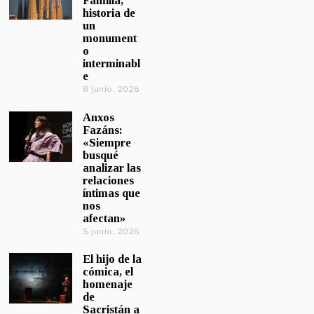
Familia,
historia de
un
monument
o
interminabl
e
8 junio, 2026
Anxos
Fazáns:
«Siempre
busqué
analizar las
relaciones
íntimas que
nos
afectan»
5 junio, 2026
El hijo de la
cómica, el
homenaje
de
Sacristán a