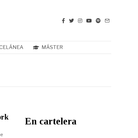
CELÁNEA
MÁSTER
ork
En cartelera
de