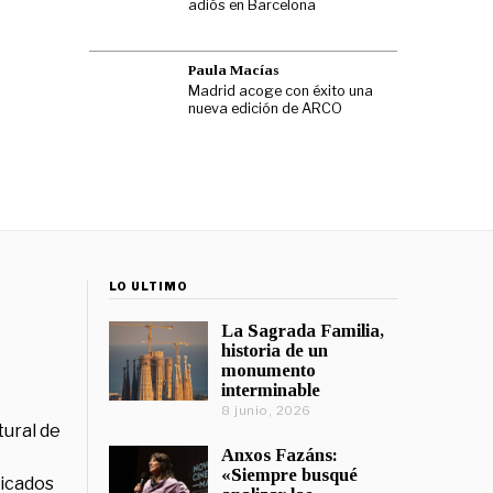
adiós en Barcelona
Paula Macías
Madrid acoge con éxito una
nueva edición de ARCO
LO ÚLTIMO
La Sagrada Familia,
historia de un
monumento
interminable
8 junio, 2026
tural de
Anxos Fazáns:
«Siempre busqué
licados