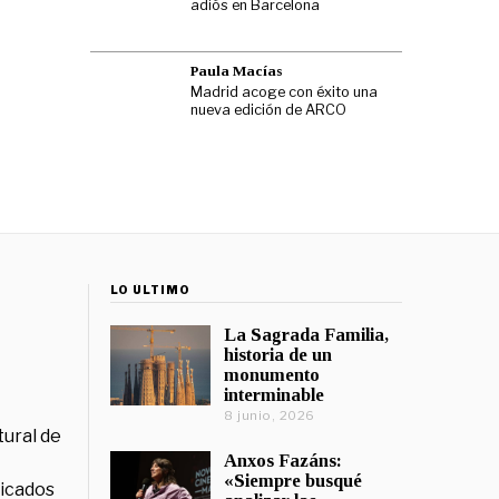
adiós en Barcelona
Paula Macías
Madrid acoge con éxito una
nueva edición de ARCO
LO ÚLTIMO
La Sagrada Familia,
historia de un
monumento
interminable
8 junio, 2026
tural de
Anxos Fazáns:
«Siempre busqué
licados