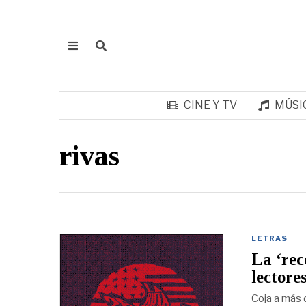
CINE Y TV
MÚSI
rivas
LETRAS
La ‘rec
lectore
Coja a más 