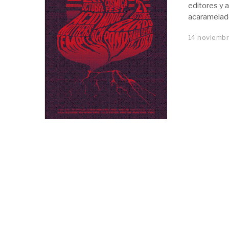
editores y a
acaramelado
14 noviembr