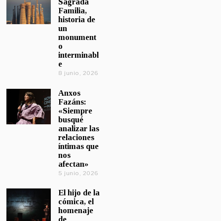
Sagrada
Familia,
historia de
un
monument
o
interminabl
e
8 junio, 2026
Anxos
Fazáns:
«Siempre
busqué
analizar las
relaciones
íntimas que
nos
afectan»
5 junio, 2026
El hijo de la
cómica, el
homenaje
de