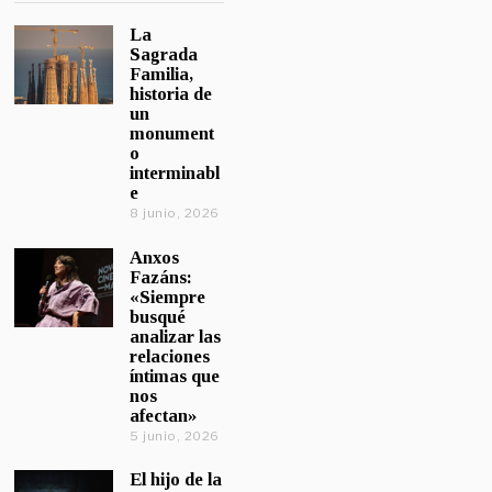
La
Sagrada
Familia,
historia de
un
monument
o
interminabl
e
8 junio, 2026
Anxos
Fazáns:
«Siempre
busqué
analizar las
relaciones
íntimas que
nos
afectan»
5 junio, 2026
El hijo de la