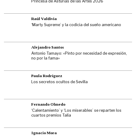
Princesa de Asturias de las Artes 2026
Raúl Valdivia
‘Marty Supreme’ y la codicia del sueño americano
Alejandro Santos
Antonio Tamayo: «Pinto por necesidad de expresión,
no por la fama»
Paula Rodríguez
Los secretos ocultos de Sevilla
Fernando Olmedo
‘Calentamiento’ y ‘Los miserables’ se reparten los
cuartos premios Talía
Ignacio Mora