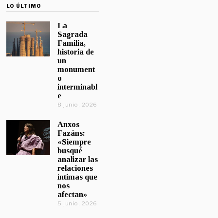
LO ÚLTIMO
La
Sagrada
Familia,
historia de
un
monument
o
interminabl
e
8 junio, 2026
Anxos
Fazáns:
«Siempre
busqué
analizar las
relaciones
íntimas que
nos
afectan»
5 junio, 2026