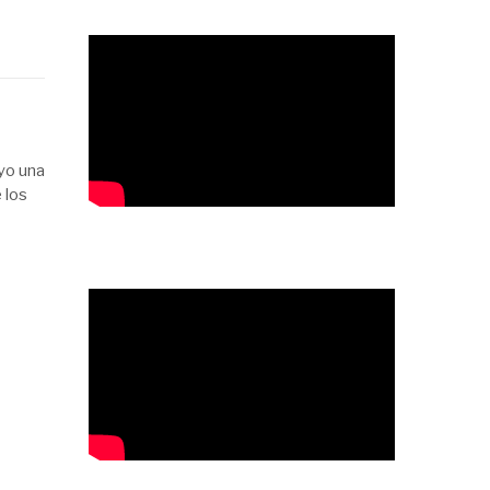
yo una
 los