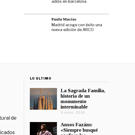
adiós en Barcelona
Paula Macías
Madrid acoge con éxito una
nueva edición de ARCO
LO ÚLTIMO
La Sagrada Familia,
historia de un
monumento
interminable
8 junio, 2026
tural de
Anxos Fazáns:
«Siempre busqué
licados