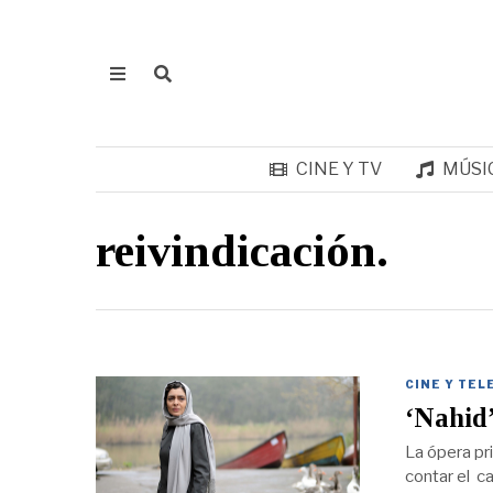
CINE Y TV
MÚSI
reivindicación.
CINE Y TEL
‘Nahid’
La ópera pr
contar el ca