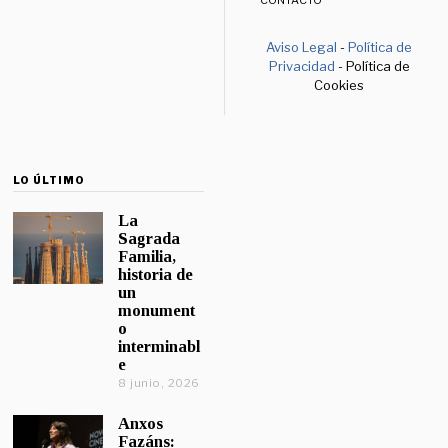
CONTACTO
Aviso Legal
-
Política de
Privacidad
- Política de
Cookies
LO ÚLTIMO
La
Sagrada
Familia,
historia de
un
monument
o
interminabl
e
8 junio, 2026
Anxos
Fazáns: