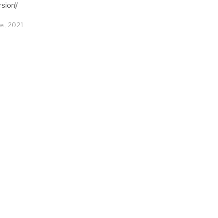
rsion)’
e, 2021