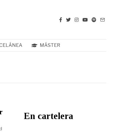
CELÁNEA
MÁSTER
r
En cartelera
d