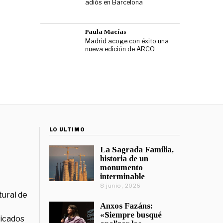
adiós en Barcelona
Paula Macías
Madrid acoge con éxito una
nueva edición de ARCO
LO ÚLTIMO
La Sagrada Familia,
historia de un
monumento
interminable
8 junio, 2026
tural de
Anxos Fazáns:
«Siempre busqué
licados