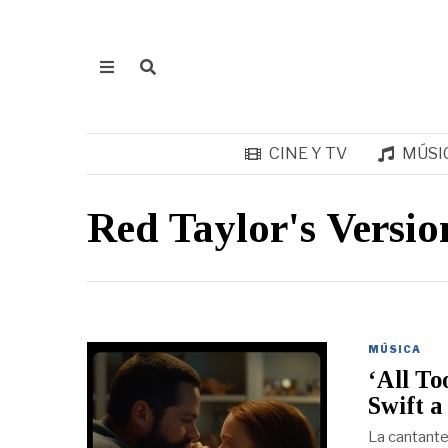
CINE Y TV
MÚSI
Red Taylor's Versio
MÚSICA
‘All To
Swift a
La cantante