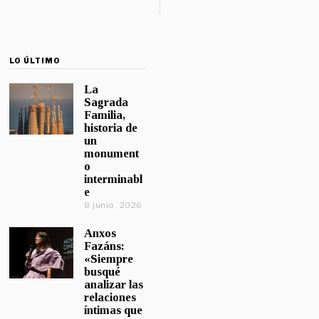
LO ÚLTIMO
La
Sagrada
Familia,
historia de
un
monument
o
interminabl
e
8 junio, 2026
Anxos
Fazáns:
«Siempre
busqué
analizar las
relaciones
íntimas que