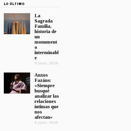
LO ÚLTIMO
La
Sagrada
Familia,
historia de
un
monument
o
interminabl
e
8 junio, 2026
Anxos
Fazáns:
«Siempre
busqué
analizar las
relaciones
íntimas que
nos
afectan»
5 junio, 2026