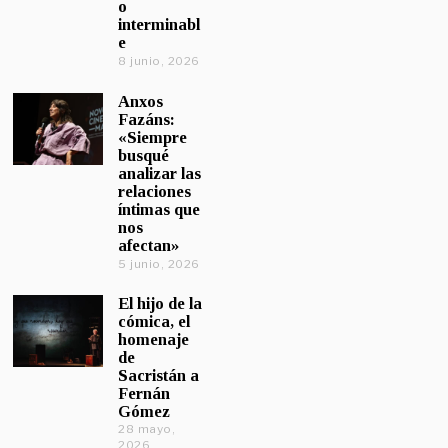
o
interminabl
e
8 junio, 2026
Anxos
Fazáns:
«Siempre
busqué
analizar las
relaciones
íntimas que
nos
afectan»
5 junio, 2026
El hijo de la
cómica, el
homenaje
de
Sacristán a
Fernán
Gómez
28 mayo,
2026