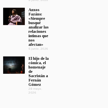
8 junio, 2026
Anxos
Fazáns:
«Siempre
busqué
analizar las
relaciones
íntimas que
nos
afectan»
5 junio, 2026
El hijo de la
cómica, el
homenaje
de
Sacristán a
Fernán
Gómez
28 mayo,
2026