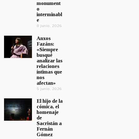
monument
o
interminabl
e
8 junio, 2026
Anxos
Fazáns:
«Siempre
busqué
analizar las
relaciones
íntimas que
nos
afectan»
5 junio, 2026
El hijo de la
cómica, el
homenaje
de
Sacristán a
Fernán
Gómez