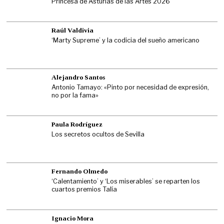
Princesa de Asturias de las Artes 2026
Raúl Valdivia
‘Marty Supreme’ y la codicia del sueño americano
Alejandro Santos
Antonio Tamayo: «Pinto por necesidad de expresión,
no por la fama»
Paula Rodríguez
Los secretos ocultos de Sevilla
Fernando Olmedo
‘Calentamiento’ y ‘Los miserables’ se reparten los
cuartos premios Talía
Ignacio Mora