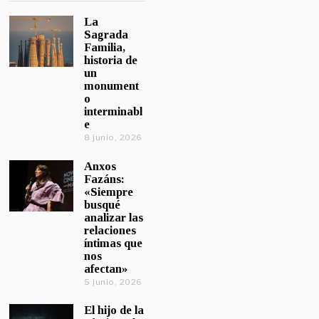
La
Sagrada
Familia,
historia de
un
monument
o
interminabl
e
8 junio, 2026
Anxos
Fazáns:
«Siempre
busqué
analizar las
relaciones
íntimas que
nos
afectan»
5 junio, 2026
El hijo de la