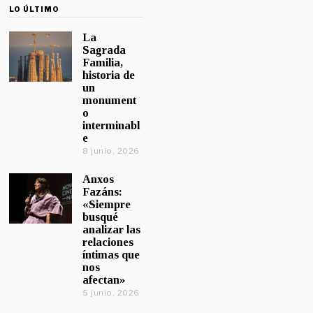
LO ÚLTIMO
La
Sagrada
Familia,
historia de
un
monument
o
interminabl
e
8 junio, 2026
Anxos
Fazáns:
«Siempre
busqué
analizar las
relaciones
íntimas que
nos
afectan»
5 junio, 2026