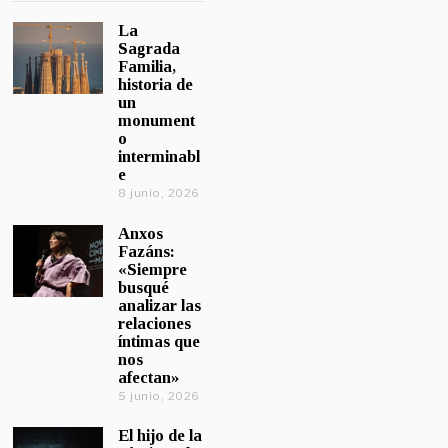
La
Sagrada
Familia,
historia de
un
monument
o
interminabl
e
8 junio, 2026
Anxos
Fazáns:
«Siempre
busqué
analizar las
relaciones
íntimas que
nos
afectan»
5 junio, 2026
El hijo de la