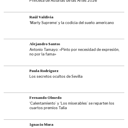
Princesa de Asturias de las Artes 2026
Raúl Valdivia
‘Marty Supreme’ y la codicia del sueño americano
Alejandro Santos
Antonio Tamayo: «Pinto por necesidad de expresión,
no por la fama»
Paula Rodríguez
Los secretos ocultos de Sevilla
Fernando Olmedo
‘Calentamiento’ y ‘Los miserables’ se reparten los
cuartos premios Talía
Ignacio Mora