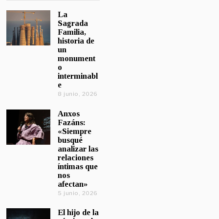
La
Sagrada
Familia,
historia de
un
monument
o
interminabl
e
8 junio, 2026
Anxos
Fazáns:
«Siempre
busqué
analizar las
relaciones
íntimas que
nos
afectan»
5 junio, 2026
El hijo de la