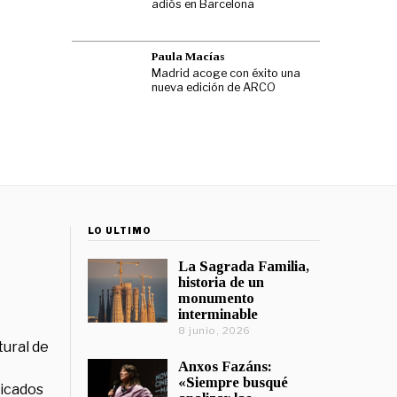
adiós en Barcelona
Paula Macías
Madrid acoge con éxito una
nueva edición de ARCO
LO ÚLTIMO
La Sagrada Familia,
historia de un
monumento
interminable
8 junio, 2026
tural de
Anxos Fazáns:
«Siempre busqué
licados