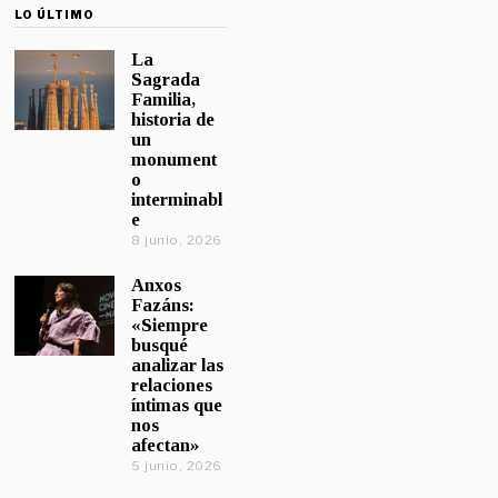
LO ÚLTIMO
La
Sagrada
Familia,
historia de
un
monument
o
interminabl
e
8 junio, 2026
Anxos
Fazáns:
«Siempre
busqué
analizar las
relaciones
íntimas que
nos
afectan»
5 junio, 2026