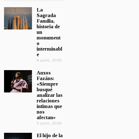
La
Sagrada
Familia,
historia de
un
monument
o
interminabl
e
8 junio, 2026
Anxos
Fazáns:
«Siempre
busqué
analizar las
relaciones
íntimas que
nos
afectan»
5 junio, 2026
El hijo de la