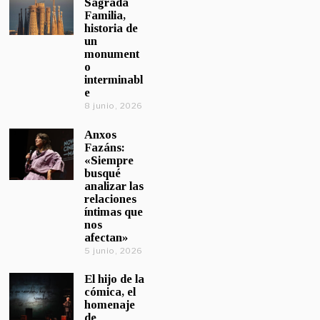
Sagrada
Familia,
historia de
un
monument
o
interminabl
e
8 junio, 2026
Anxos
Fazáns:
«Siempre
busqué
analizar las
relaciones
íntimas que
nos
afectan»
5 junio, 2026
El hijo de la
cómica, el
homenaje
de