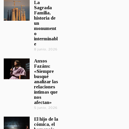
La
Sagrada
Familia,
historia de
un
monument
o
interminabl
e
8 junio, 2026
Anxos
Fazáns:
«Siempre
busqué
analizar las
relaciones
íntimas que
nos
afectan»
5 junio, 2026
El hijo de la
cómica, el